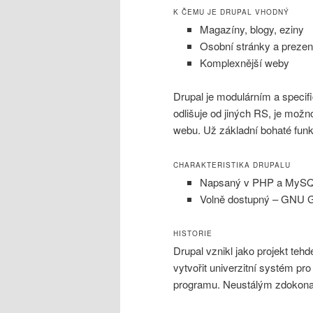
K ČEMU JE DRUPAL VHODNÝ
Magazíny, blogy, eziny
Osobní stránky a prezen
Komplexnější weby
Drupal je modulárním a speci
odlišuje od jiných RS, je možn
webu. Už základní bohaté funk
CHARAKTERISTIKA DRUPALU
Napsaný v PHP a MySQL
Volně dostupný – GNU 
HISTORIE
Drupal vznikl jako projekt teh
vytvořit univerzitní systém pro
programu. Neustálým zdokonal