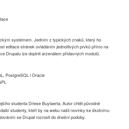
tace
fickým systémem. Jedním z typických znaků, který ho
ost editace stránek ovládáním jednotlivých prvků přímo na
ce Drupalu lze doplnit arzenálem přídavných modulů.
, PostgreSQL i Oracle
GPL
dejšího studenta Driese Buytaerta. Autor chtěl původně
 další studenty, kteří by na webu našli novinky ke školnímu
ováním se Drupal rozrostl do dnešní podoby.