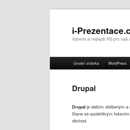
i-Prezentace.
Vyberte si nejlepší RS pro vaš
Hlavní navigační menu
Úvodní stránka
WordPress
Přejít k hlavnímu obsahu w
Přejít k obsahu postranního
Drupal
Drupal
je dalším oblíbeným a
Stane se spolehlivým řešením p
obchod.