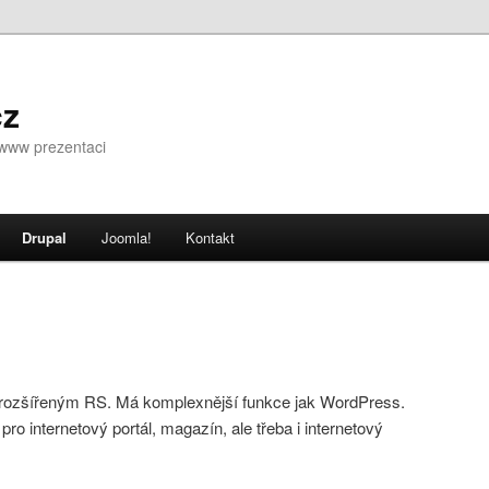
cz
i www prezentaci
Drupal
Joomla!
Kontakt
ebu
 panelu
 rozšířeným RS. Má komplexnější funkce jak WordPress.
ro internetový portál, magazín, ale třeba i internetový